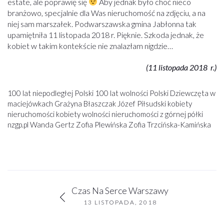
estate, ale poprawię się
Aby jednak było choć nieco
branżowo, specjalnie dla Was nieruchomość na zdjęciu, a na
niej sam marszałek. Podwarszawska gmina Jabłonna tak
upamiętniła 11 listopada 2018 r. Pięknie. Szkoda jednak, że
kobiet w takim kontekście nie znalazłam nigdzie…
(11 listopada 2018 r.)
100 lat niepodległej Polski
100 lat wolności Polski
Dziewczęta w
maciejówkach
Grażyna Błaszczak
Józef Piłsudski
kobiety
nieruchomości
kobiety wolności
nieruchomości z górnej półki
nzgp.pl
Wanda Gertz
Zofia Plewińska
Zofia Trzcińska-Kamińska
Czas Na Serce Warszawy
13 LISTOPADA, 2018