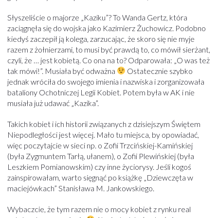
Słyszeliście o majorze „Kaziku”? To Wanda Gertz, która
zaciągnęła się do wojska jako Kazimierz Żuchowicz. Podobno
kiedyś zaczepił ją kolega, zarzucając, że skoro się nie myje
razem z żołnierzami, to musi być prawdą to, co mówił sierżant,
czyli, że … jest kobietą. Co ona na to? Odparowała: „O was też
tak mówi!”. Musiała być odważna
Ostatecznie szybko
jednak wróciła do swojego imienia i nazwiska i zorganizowała
bataliony Ochotniczej Legii Kobiet. Potem była w AK i nie
musiała już udawać „Kazika”.
Takich kobiet i ich historii związanych z dzisiejszym Świętem
Niepodległości jest więcej. Mało tu miejsca, by opowiadać,
więc poczytajcie w sieci np. o Zofii Trzcińskiej-Kamińskiej
(była Zygmuntem Tarłą, ułanem), o Zofii Plewińskiej (była
Leszkiem Pomianowskim) czy inne życiorysy. Jeśli kogoś
zainspirowałam, warto sięgnąć po książkę „Dziewczęta w
maciejówkach” Stanisława M. Jankowskiego.
Wybaczcie, że tym razem nie o mocy kobiet z rynku real