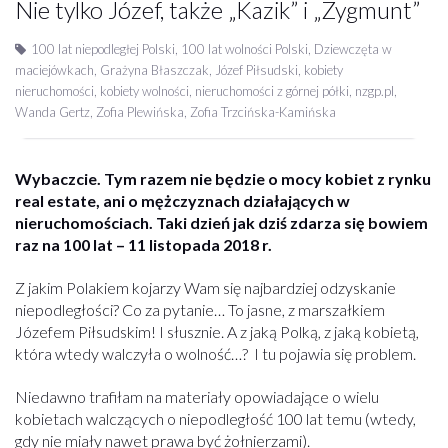
Nie tylko Józef, także „Kazik” i „Zygmunt”
100 lat niepodległej Polski
,
100 lat wolności Polski
,
Dziewczęta w
maciejówkach
,
Grażyna Błaszczak
,
Józef Piłsudski
,
kobiety
nieruchomości
,
kobiety wolności
,
nieruchomości z górnej półki
,
nzgp.pl
,
Wanda Gertz
,
Zofia Plewińska
,
Zofia Trzcińska-Kamińska
Wybaczcie. Tym razem nie będzie o mocy kobiet z rynku
real estate, ani o mężczyznach działających w
nieruchomościach. Taki dzień jak dziś zdarza się bowiem
raz na 100 lat – 11 listopada 2018 r.
Z jakim Polakiem kojarzy Wam się najbardziej odzyskanie
niepodległości? Co za pytanie… To jasne, z marszałkiem
Józefem Piłsudskim! I słusznie. A z jaką Polką, z jaką kobietą,
która wtedy walczyła o wolność…? I tu pojawia się problem.
Niedawno trafiłam na materiały opowiadające o wielu
kobietach walczących o niepodległość 100 lat temu (wtedy,
gdy nie miały nawet prawa być żołnierzami).